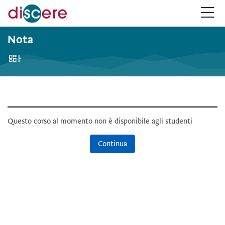
Salta alla navigazione
Salta al form login
Vai al contenuto principale
Salta alle opzioni accessibilità
Salta al footer
Salta opzioni accessibilità
Nota
Home
Questo corso al momento non è disponibile agli studenti
Continua