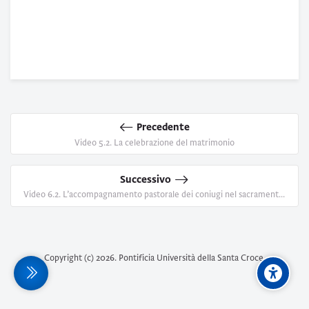
Precedente
Video 5.2. La celebrazione del matrimonio
Successivo
Video 6.2. L’accompagnamento pastorale dei coniugi nel sacramento della Penitenza e nella direzione spirituale
Copyright (c)
2026
. Pontificia Università della Santa Croce.
terale