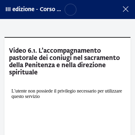
Vai al contenuto principale
Salta opzioni accessibilità
III edizione - Corso sull'accompagnamento sacerdotale nel Cammino matrimoniale
Video 6.1. L’accompagnamento
pastorale dei coniugi nel sacramento
della Penitenza e nella direzione
spirituale
Aggregazione dei criteri