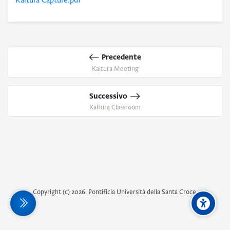
Kaltura Capture.pdf
Precedente
Kaltura Meeting
Successivo
Kaltura Classroom
Copyright (c)
2026
. Pontificia Università della Santa Croce.
terale