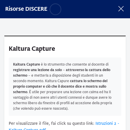
Vai al contenuto principale
Salta opzioni accessibilità
Risorse DISCERE
Kaltura Capture
Aggregazione dei criteri
Kaltura Capture
è lo strumento che consente al docente di
registrare una lezione da solo
–
attraverso la cattura dello
schermo
– e metterla a disposizione degli studenti in un
secondo momento. Kaltura Capure
cattura lo schermo del
proprio computer e ciò che il docente dice e mostra sullo
schermo
. È utile per preparare una lezione con calma ed ha Il
vantaggio di non avere altri utenti connessi e dunque avere lo
schermo libero da finestre di profili ad accezione della propria
(che volendo può essere nascosta).
Per visualizzare il file, fai click su questo link:
Istruzioni 2 -