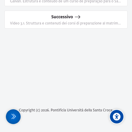
Galván. Estrutura e conteúdo de um curso de preparação para o Sacramento do Matrimônio
Successivo
Video 3.1. Struttura e contenuti dei corsi di preparazione al matrimonio
Copyright (c)
2026
. Pontificia Università della Santa Croce.
terale