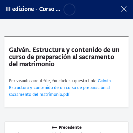
Vai al contenuto principale
Salta opzioni accessibilità
III edizione - Corso sull'accompagnamento sacerdotale nel Cammino matrimoniale
Galván. Estructura y contenido de un
curso de preparación al sacramento
del matrimonio
Aggregazione dei criteri
Per visualizzare il file, fai click su questo link:
Galván.
Estructura y contenido de un curso de preparación al
sacramento del matrimonio.pdf
Precedente