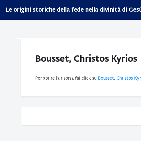
Vai al contenuto principale
Salta opzioni accessibilità
Le origini storiche della fede nella divinità di Ges
Bousset, Christos Kyrios
Aggregazione dei criteri
Per aprire la risorsa fai click su
Bousset, Christos Kyr