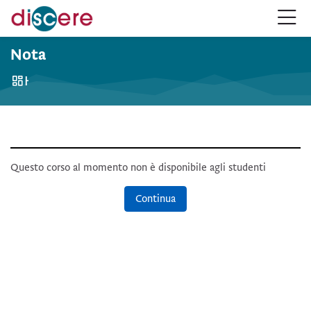
Salta alla navigazione
Salta al form login
Vai al contenuto principale
Salta alle opzioni accessibilità
Salta al footer
Salta opzioni accessibilità
Nota
Home
Questo corso al momento non è disponibile agli studenti
Continua