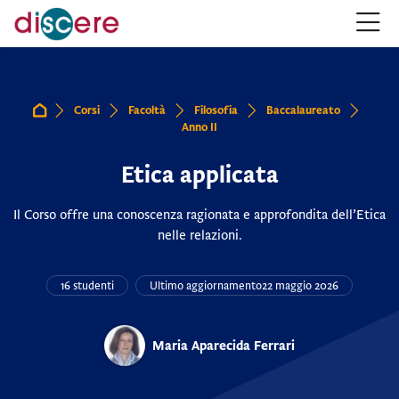
Salta alla navigazione
Salta al form login
Vai al contenuto principale
Salta alle opzioni accessibilità
Salta al footer
Salta opzioni accessibilità
Corsi
Facoltà
Filosofia
Baccalaureato
Home
Anno II
Etica applicata
Il Corso offre una conoscenza ragionata e approfondita dell’Etica
nelle relazioni.
16 studenti
Ultimo aggiornamento
22 maggio 2026
Maria Aparecida Ferrari