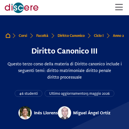
Salta alla navigazione
Salta al form login
Vai al contenuto principale
Salta alle opzioni accessibilità
Salta al footer
Salta opzioni accessibilità
Corsi
Facoltà
Diritto Canonico
Ciclo I
Anno 2
Home
Diritto Canonico III
Questo terzo corso della materia di Diritto canonico include i
seguenti temi: diritto matrimoniale diritto penale
diritto processuale
46 studenti
Ultimo aggiornamento
13 maggio 2026
Inés Llorens
Miguel Ángel Ortiz