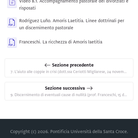
Video 8.1. Accompagnamento pastorale dei divorziati e
Kaltura Video Resource
risposati
Rodríguez Luño. Amoris Laetitia. Linee dottrinali per
File
un discernimento pastorale
File
Franceschi. La ricchezza di Amoris laetitia
Sezione precedente
7. L’aiuto alle coppie in crisi (dott.ssa Ceriotti Migliarese, 24 novembre 2021)
Sezione successiva
9. Discernimento di eventuali cause di nullità (prof. Franceschi, 15 dicembre 2021)
Copyright (c)
2026
. Pontificia Università della Santa Croce.