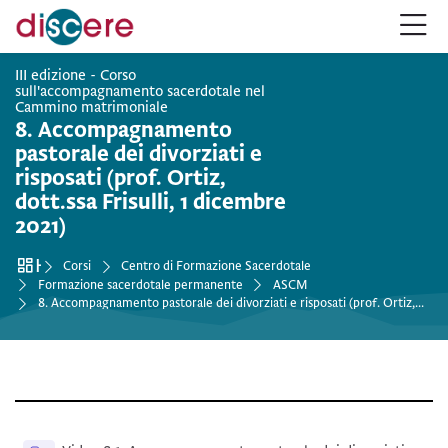
Salta alla navigazione
Salta al form login
Vai al contenuto principale
Salta alle opzioni accessibilità
Salta al footer
Salta opzioni accessibilità
III edizione - Corso
sull'accompagnamento sacerdotale nel
:
Cammino matrimoniale
8. Accompagnamento
pastorale dei divorziati e
risposati (prof. Ortiz,
dott.ssa Frisulli, 1 dicembre
2021)
Home
Corsi
Centro di Formazione Sacerdotale
Formazione sacerdotale permanente
ASCM
8. Accompagnamento pastorale dei divorziati e risposati (prof. Ortiz, dott.ssa Frisulli, 1 dicembre 2021)
Schema della sezione