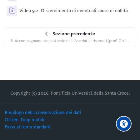
Kaltu
Video 9.2. Discernimento di eventuali cause di nullità
Sezione precedente
8. Accompagnamento pastorale dei divorziati e risposati (prof. Ortiz, dott.ssa Frisulli, 1 dicembre 2021)
Copyright (c)
2026
. Pontificia Università della Santa Croce.
Riepilogo della conservazione dei dati
Ottieni l'app mobile
Passa al tema standard