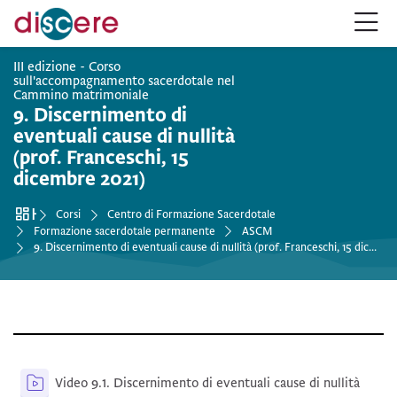
Salta alla navigazione
Salta al form login
Vai al contenuto principale
Salta alle opzioni accessibilità
Salta al footer
Salta opzioni accessibilità
III edizione - Corso
sull'accompagnamento sacerdotale nel
:
Cammino matrimoniale
9. Discernimento di
eventuali cause di nullità
(prof. Franceschi, 15
dicembre 2021)
Home
Corsi
Centro di Formazione Sacerdotale
Formazione sacerdotale permanente
ASCM
9. Discernimento di eventuali cause di nullità (prof. Franceschi, 15 dicembre 2021)
Schema della sezione
Kaltur
Video 9.1. Discernimento di eventuali cause di nullità