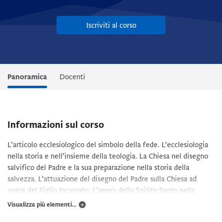
Iscriviti al corso
Panoramica
Docenti
Informazioni sul corso
L’articolo ecclesiologico del simbolo della fede. L’ecclesiologia
nella storia e nell’insieme della teologia. La Chiesa nel disegno
salvifico del Padre e la sua preparazione nella storia della
salvezza. L’attuazione del disegno del Padre sulla Chiesa ad
opera del Figlio Incarnato. L’opera dello Spirito Santo nella
formazione e nello sviluppo della Chiesa. La Chiesa de unitate
Visualizza più elementi...
Patris et Filii et Spiritus Sancti plebs adunata. Il mistero della