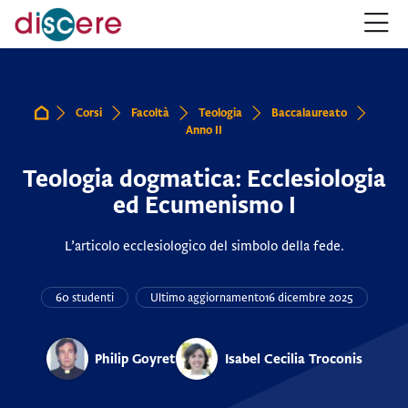
Salta alla navigazione
Salta al form login
Vai al contenuto principale
Salta alle opzioni accessibilità
Salta al footer
Salta opzioni accessibilità
Corsi
Facoltà
Teologia
Baccalaureato
Home
Anno II
Teologia dogmatica: Ecclesiologia
ed Ecumenismo I
L’articolo ecclesiologico del simbolo della fede.
60 studenti
Ultimo aggiornamento
16 dicembre 2025
Philip Goyret
Isabel Cecilia Troconis