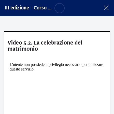
Vai al contenuto principale
Salta opzioni accessibilità
III edizione - Corso sull'accompagnamento sacerdotale nel Cammino matrimoniale
Video 5.2. La celebrazione del
matrimonio
Aggregazione dei criteri