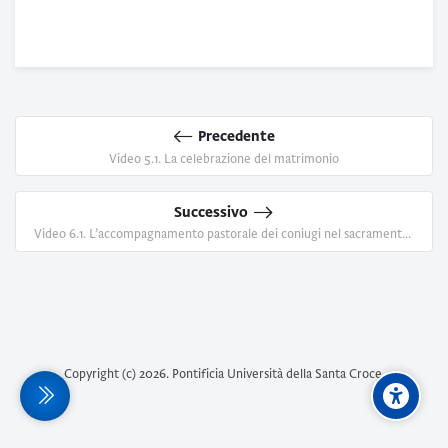
Precedente
Video 5.1. La celebrazione del matrimonio
Successivo
Video 6.1. L’accompagnamento pastorale dei coniugi nel sacramento della Penitenza e nella direzione spirituale
Copyright (c)
2026
. Pontificia Università della Santa Croce.
terale