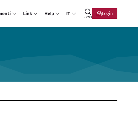
menti
Link
Help
IT
Login
Cerca