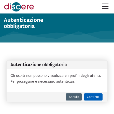
Salta alla navigazione
Salta al form login
Vai al contenuto principale
Salta alle opzioni accessibilità
Salta al footer
Salta opzioni accessibilità
Autenticazione
obbligatoria
Autenticazione obbligatoria
Gli ospiti non possono visualizzare i profili degli utenti.
Per proseguire è necessario autenticarsi.
Annulla
Continua