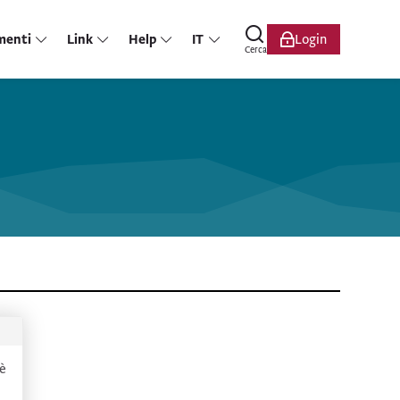
menti
Link
Help
IT
Login
Cerca
 è