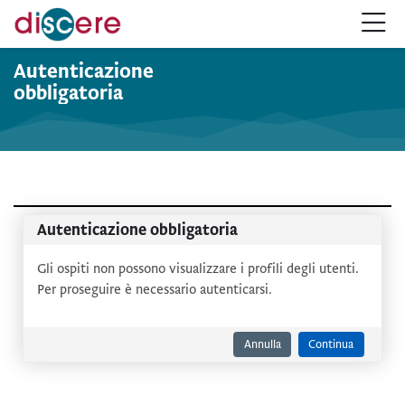
Salta alla navigazione
Salta al form login
Vai al contenuto principale
Salta alle opzioni accessibilità
Salta al footer
Salta opzioni accessibilità
Autenticazione
obbligatoria
Autenticazione obbligatoria
Gli ospiti non possono visualizzare i profili degli utenti.
Per proseguire è necessario autenticarsi.
Annulla
Continua