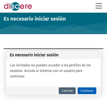
Saltar a navegación
Saltar al formulario de inicio de sesión
Salta al contenido principal
Saltar a opciones de accesibilidad
Saltar al pie de página
Saltar opciones de accesibilidad
Es necesario iniciar sesión
Es necesario iniciar sesión
Los invitados no pueden acceder a los perfiles de los
usuarios. Acceda al sistema con un usuario para
continuar.
Cancelar
Continuar