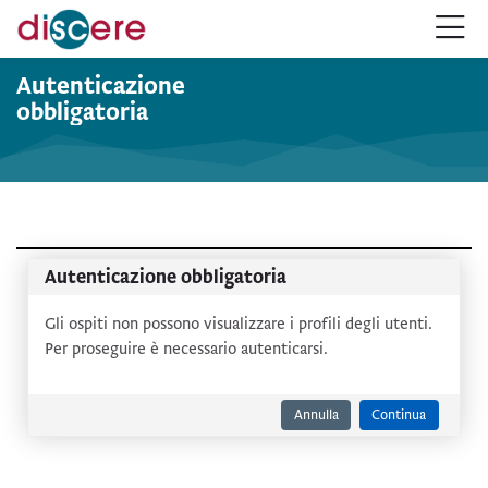
Salta alla navigazione
Salta al form login
Vai al contenuto principale
Salta alle opzioni accessibilità
Salta al footer
Salta opzioni accessibilità
Autenticazione
obbligatoria
Autenticazione obbligatoria
Gli ospiti non possono visualizzare i profili degli utenti.
Per proseguire è necessario autenticarsi.
Annulla
Continua