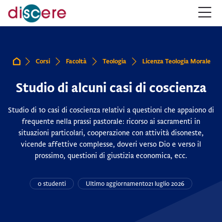
Salta alla navigazione
Salta al form login
Vai al contenuto principale
Salta alle opzioni accessibilità
Salta al footer
Salta opzioni accessibilità
Corsi
Facoltà
Teologia
Licenza Teologia Morale
Home
Studio di alcuni casi di coscienza
Studio di 10 casi di coscienza relativi a questioni che appaiono di
frequente nella prassi pastorale: ricorso ai sacramenti in
situazioni particolari, cooperazione con attività disoneste,
vicende affettive complesse, doveri verso Dio e verso il
prossimo, questioni di giustizia economica, ecc.
0 studenti
Ultimo aggiornamento
21 luglio 2026