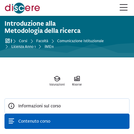
Salta alla navigazione
Salta al form login
Vai al contenuto principale
Salta alle opzioni accessibilità
Salta al footer
Salta opzioni accessibilità
Corso
Introduzione alla
Metodologia della ricerca
Home
Corsi
Facoltà
Comunicazione Istituzionale
Licenza Anno 1
iME11
Valutazioni
Risorse
Informazioni sul corso
Contenuto corso