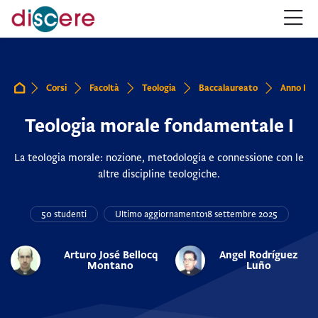
Salta alla navigazione
Salta al form login
Vai al contenuto principale
Salta alle opzioni accessibilità
Salta al footer
Salta opzioni accessibilità
Corsi
Facoltà
Teologia
Baccalaureato
Anno I
Home
Teologia morale fondamentale I
La teologia morale: nozione, metodologia e connessione con le
altre discipline teologiche.
50 studenti
Ultimo aggiornamento
18 settembre 2025
Arturo José Bellocq
Angel Rodríguez
Montano
Luño