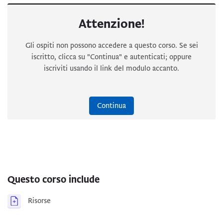
comandamenti. La mediazione della Chiesa. Il Magistero,
Attenzione!
custode e interprete autentico della verità morale. La legge
civile e i principi dell’etica politica. La coscienza morale:
Gli ospiti non possono accedere a questo corso. Se sei
nozione teologica. Coscienza, legge divina e Magistero:
iscritto, clicca su "Continua" e autenticati; oppure
autonomia ed eteronomia. Agire secondo la propria coscienza:
iscriviti usando il link del modulo accanto.
principi morali. Responsabilità personale nella formazione della
coscienza.
Continua
Questo corso include
Risorse