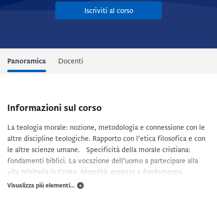
Iscriviti al corso
Panoramica
Docenti
Informazioni sul corso
La teologia morale: nozione, metodologia e connessione con le
altre discipline teologiche. Rapporto con l’etica filosofica e con
le altre scienze umane. Specificità della morale cristiana:
fondamenti biblici. La vocazione dell’uomo a partecipare alla
vita trinitaria in Cristo. Moralità: essenza e fondamento.
Sapienza e provvidenza di Dio riguardo agli uomini: la legge
Visualizza più elementi...
divina. Le diverse partecipazioni alla legge eterna: ordine
naturale e ordine soprannaturale. Rapporto fra legge naturale e
legge evangelica. Imitazione di Cristo, legge dello Spirito e