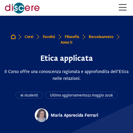
Salta alla navigazione
Salta al form login
Vai al contenuto principale
Salta alle opzioni accessibilità
Salta al footer
Salta opzioni accessibilità
Corsi
Facoltà
Filosofia
Baccalaureato
Home
Anno II
Etica applicata
Il Corso offre una conoscenza ragionata e approfondita dell’Etica
nelle relazioni.
16 studenti
Ultimo aggiornamento
22 maggio 2026
Maria Aparecida Ferrari