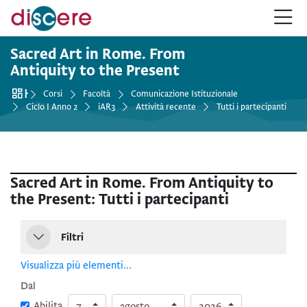
Salta alla navigazione
Salta al form login
Vai al contenuto principale
Salta alle opzioni accessibilità
Salta al footer
Salta opzioni accessibilità
Sacred Art in Rome. From
Antiquity to the Present
Home
Corsi
Facoltà
Comunicazione Istituzionale
Ciclo I Anno 2
iAR3
Attività recente
Tutti i partecipanti
Sacred Art in Rome. From Antiquity to
the Present: Tutti i partecipanti
Filtri
Filtri
Filtri
Visualizza più elementi...
Dal
Giorno
Mese
Anno
Dal
Abilita