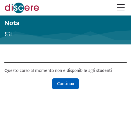
Salta alla navigazione
Salta al form login
Vai al contenuto principale
Salta alle opzioni accessibilità
Salta al footer
Salta opzioni accessibilità
Nota
Home
Questo corso al momento non è disponibile agli studenti
Continua