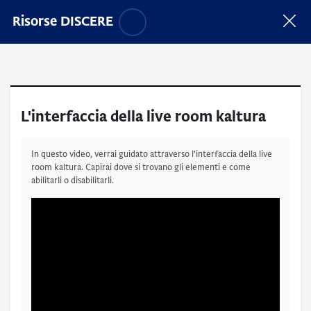
Vai al contenuto principale
Salta opzioni accessibilità
Risorse DISCERE
L'interfaccia della live room kaltura
Aggregazione dei criteri
In questo video, verrai guidato attraverso l'interfaccia della live
room kaltura. Capirai dove si trovano gli elementi e come
abilitarli o disabilitarli.