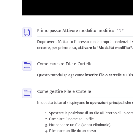
File
Primo passo: Attivare modalità modifica
PDF
Dopo aver effettuato l'accesso con le proprie credenziali s
occorre, per prima cosa,
attivare la "Modalità modifica"
Cartella
Come caricare File e Cartelle
Questo tutorial spiega come
i
nserire file o cartelle su D
Cartella
Come gestire File e Cartelle
In questo tutorial si spiegano
le operazioni principali che 
Spostare la posizione di un file all'interno di un cor
Cambiare il nome ad un file
Nascondere un file (senza eliminarlo)
Eliminare un file da un corso