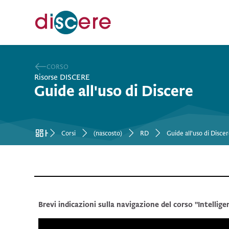
Salta alla navigazione
Salta al form ricerca
Salta al form login
Vai al contenuto principale
Salta alle opzioni accessibilità
Salta al footer
Salta opzioni accessibilità
CORSO
:
Risorse DISCERE
Guide all'uso di Discere
Home
Corsi
(nascosto)
RD
Guide all'uso di Disce
Schema della sezione
Brevi indicazioni sulla navigazione del corso "Intellige