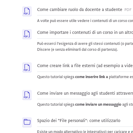
File
Come cambiare ruolo da docente a studente
PDF
A volte può essere utile vedere i contenuti di un corso co
Come importare i contenuti di un corso in un altr
Può esserci l'esigenza di avere gli stessi contenuti (o parte
Discere (e senza eliminarli dal corso di partenza).
Come creare link a file esterni (ad esempio a vid
Questo tutorial spiega
come inserire link
a
piattaforme es
Come inviare un messaggio agli studenti attraver
Questo tutorial spiega
come inviare un messaggio
agli s
Cartell
Spazio dei "File personali": come utilizzarlo
Esiste un modo alternativo (e integrativo) per caricare e gest