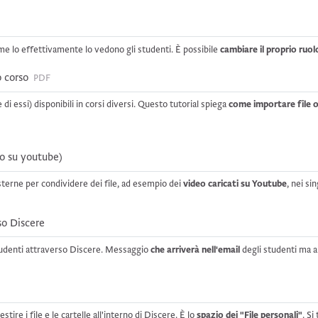
me lo effettivamente lo vedono gli studenti. È possibile
cambiare il proprio ru
File
o corso
PDF
 di essi) disponibili in corsi diversi. Questo tutorial spiega
come importare file o
eo su youtube)
terne per condividere dei file, ad esempio dei
video caricati su Youtube
, nei sin
File
so Discere
tudenti attraverso Discere. Messaggio
che arriverà nell'email
degli studenti ma a
a
ire i file e le cartelle all'interno di Discere. È lo
spazio dei "File personali"
. Si