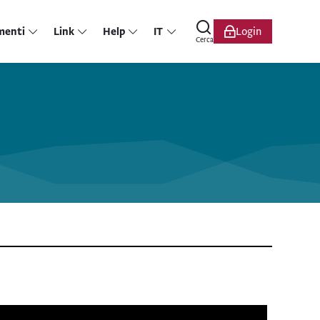
menti
Link
Help
IT
Login
Cerca